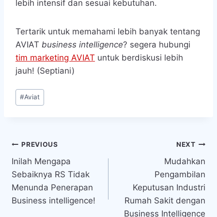
lebih intensif dan sesuai kebutuhan.
Tertarik untuk memahami lebih banyak tentang
AVIAT
business intelligence
? segera hubungi
tim marketing AVIAT
untuk berdiskusi lebih
jauh! (Septiani)
Post
#
Aviat
Tags:
Navigasi
PREVIOUS
NEXT
Inilah Mengapa
Mudahkan
pos
Sebaiknya RS Tidak
Pengambilan
Menunda Penerapan
Keputusan Industri
Business intelligence!
Rumah Sakit dengan
Business Intelligence