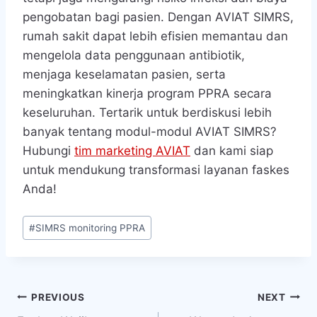
banyak tentang modul-modul AVIAT SIMRS?
Hubungi
tim marketing AVIAT
dan kami siap
untuk mendukung transformasi layanan faskes
Anda!
Post
#
SIMRS monitoring PPRA
Tags:
Navigasi
PREVIOUS
NEXT
Faskes Wajib
Waspada Ancaman
pos
Melakukan Monitoring
Nyata Resistensi
PPRA, Apa itu?
Antibiotik di Rumah
Sakit