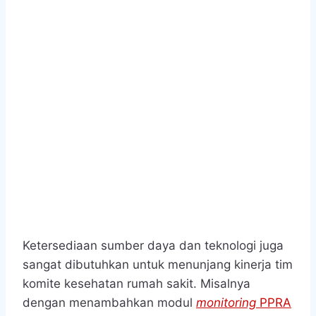
Ketersediaan sumber daya dan teknologi juga
sangat dibutuhkan untuk menunjang kinerja tim
komite kesehatan rumah sakit. Misalnya
dengan menambahkan modul
monitoring
PPRA
pada Sistem Informasi Manajemen Rumah
Sakit (SIMRS), tim komite ini dapat dengan
mudah mengelola dan memantau data
penggunaan antibiotik secara efisien dan
akurat. Hal ini pada akhirnya akan berdampak
pada kinerja dan efektifitas program PPRA