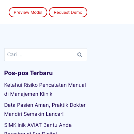
Preview Modul
Request Demo
Cari
untuk:
Pos-pos Terbaru
Ketahui Risiko Pencatatan Manual
di Manajemen Klinik
Data Pasien Aman, Praktik Dokter
Mandiri Semakin Lancar!
SIMKlinik AVIAT Bantu Anda
Bersaing di Era Digital