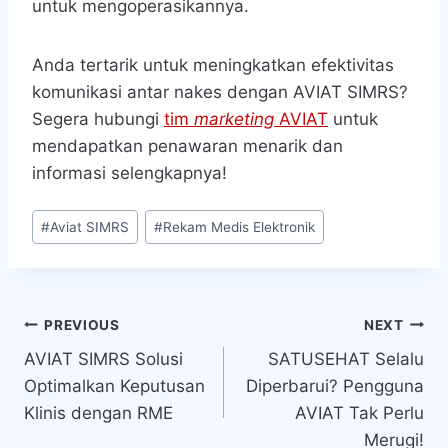
untuk mengoperasikannya.
Anda tertarik untuk meningkatkan efektivitas
komunikasi antar nakes dengan AVIAT SIMRS?
Segera hubungi
tim
marketing
AVIAT
untuk
mendapatkan penawaran menarik dan
informasi selengkapnya!
Post
#
Aviat SIMRS
#
Rekam Medis Elektronik
Tags:
Navigasi
PREVIOUS
NEXT
AVIAT SIMRS Solusi
SATUSEHAT Selalu
pos
Optimalkan Keputusan
Diperbarui? Pengguna
Klinis dengan RME
AVIAT Tak Perlu
Merugi!