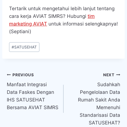
Tertarik untuk mengetahui lebih lanjut tentang
cara kerja AVIAT SIMRS? Hubungi
tim
marketing AVIAT
untuk informasi selengkapnya!
(Septiani)
Post
#
SATUSEHAT
Tags:
Navigasi
PREVIOUS
NEXT
Manfaat Integrasi
Sudahkah
pos
Data Faskes Dengan
Pengelolaan Data
IHS SATUSEHAT
Rumah Sakit Anda
Bersama AVIAT SIMRS
Memenuhi
Standarisasi Data
SATUSEHAT?