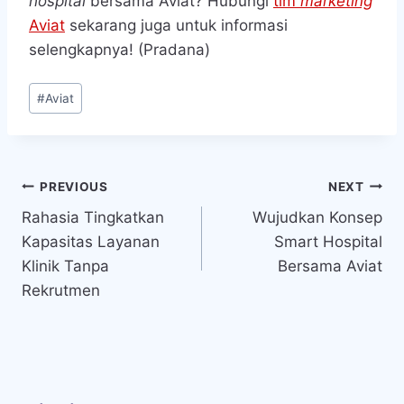
hospital
bersama Aviat? Hubungi
tim
marketing
Aviat
sekarang juga untuk informasi
selengkapnya! (Pradana)
Post
#
Aviat
Tags:
Navigasi
PREVIOUS
NEXT
Rahasia Tingkatkan
Wujudkan Konsep
pos
Kapasitas Layanan
Smart Hospital
Klinik Tanpa
Bersama Aviat
Rekrutmen