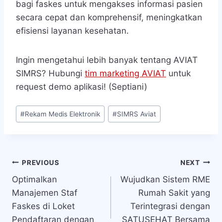
bagi faskes untuk mengakses informasi pasien
secara cepat dan komprehensif, meningkatkan
efisiensi layanan kesehatan.
Ingin mengetahui lebih banyak tentang AVIAT
SIMRS? Hubungi
tim marketing AVIAT
untuk
request demo aplikasi! (Septiani)
Post
#
Rekam Medis Elektronik
#
SIMRS Aviat
Tags:
Navigasi
PREVIOUS
NEXT
Optimalkan
Wujudkan Sistem RME
pos
Manajemen Staf
Rumah Sakit yang
Faskes di Loket
Terintegrasi dengan
Pendaftaran dengan
SATUSEHAT Bersama