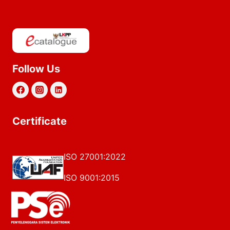
Follow Us
Certificate
ISO 27001:2022
ISO 9001:2015