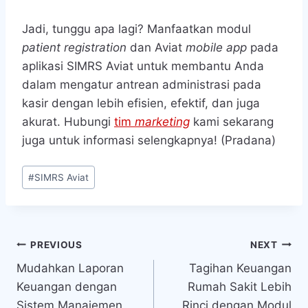
Jadi, tunggu apa lagi? Manfaatkan modul
patient registration
dan Aviat
mobile app
pada
aplikasi SIMRS Aviat untuk membantu Anda
dalam mengatur antrean administrasi pada
kasir
dengan lebih efisien, efektif, dan juga
akurat. Hubungi
tim
marketing
kami sekarang
juga untuk informasi selengkapnya! (Pradana)
Post
#
SIMRS Aviat
Tags:
Navigasi
PREVIOUS
NEXT
Mudahkan Laporan
Tagihan Keuangan
pos
Keuangan dengan
Rumah Sakit Lebih
Sistem Manajemen
Rinci dengan Modul