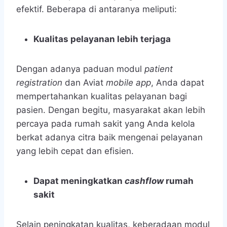
efektif. Beberapa di antaranya meliputi:
Kualitas pelayanan lebih terjaga
Dengan adanya paduan modul
patient
registration
dan Aviat
mobile app
, Anda dapat
mempertahankan kualitas pelayanan bagi
pasien. Dengan begitu, masyarakat akan lebih
percaya pada rumah sakit yang Anda kelola
berkat adanya citra baik mengenai pelayanan
yang lebih cepat dan efisien.
Dapat meningkatkan
cashflow
rumah
sakit
Selain peningkatan kualitas, keberadaan modul