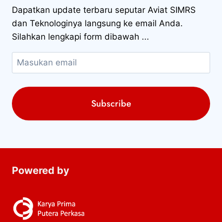
Dapatkan update terbaru seputar Aviat SIMRS
dan Teknologinya langsung ke email Anda.
Silahkan lengkapi form dibawah ...
Powered by