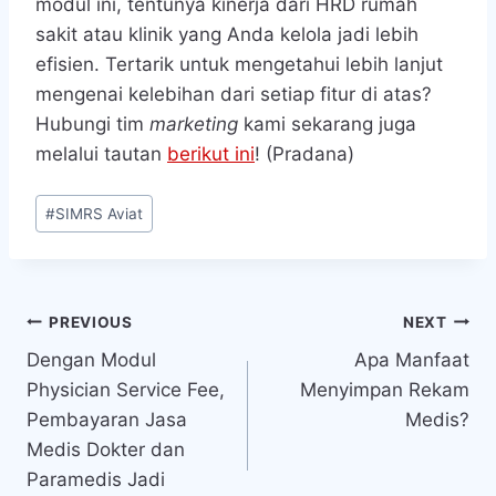
modul ini, tentunya kinerja dari HRD rumah
sakit atau klinik yang Anda kelola jadi lebih
efisien. Tertarik untuk mengetahui lebih lanjut
mengenai kelebihan dari setiap fitur di atas?
Hubungi tim
marketing
kami sekarang juga
melalui tautan
berikut ini
! (Pradana)
Post
#
SIMRS Aviat
Tags:
Navigasi
PREVIOUS
NEXT
Dengan Modul
Apa Manfaat
pos
Physician Service Fee,
Menyimpan Rekam
Pembayaran Jasa
Medis?
Medis Dokter dan
Paramedis Jadi