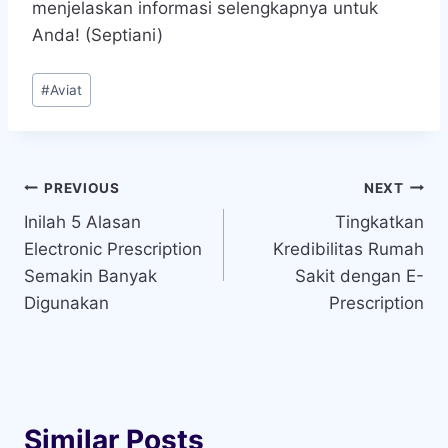
menjelaskan informasi selengkapnya untuk
Anda! (Septiani)
Post
#
Aviat
Tags:
Navigasi
PREVIOUS
NEXT
Inilah 5 Alasan
Tingkatkan
pos
Electronic Prescription
Kredibilitas Rumah
Semakin Banyak
Sakit dengan E-
Digunakan
Prescription
Similar Posts