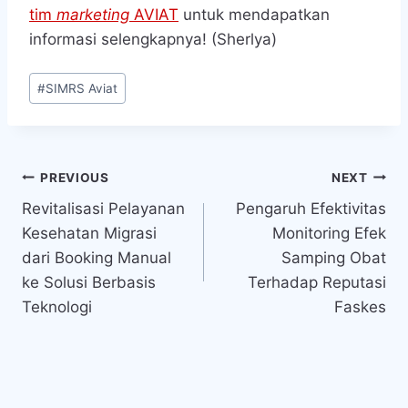
tim
marketing
AVIAT
untuk mendapatkan
informasi selengkapnya! (Sherlya)
Post
#
SIMRS Aviat
Tags:
Navigasi
PREVIOUS
NEXT
Revitalisasi Pelayanan
Pengaruh Efektivitas
pos
Kesehatan Migrasi
Monitoring Efek
dari Booking Manual
Samping Obat
ke Solusi Berbasis
Terhadap Reputasi
Teknologi
Faskes