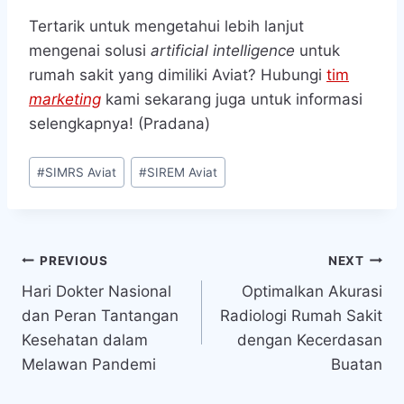
Tertarik untuk mengetahui lebih lanjut
mengenai solusi
artificial intelligence
untuk
rumah sakit yang dimiliki Aviat? Hubungi
tim
marketing
kami sekarang juga untuk informasi
selengkapnya! (Pradana)
Post
#
SIMRS Aviat
#
SIREM Aviat
Tags:
Navigasi
PREVIOUS
NEXT
Hari Dokter Nasional
Optimalkan Akurasi
pos
dan Peran Tantangan
Radiologi Rumah Sakit
Kesehatan dalam
dengan Kecerdasan
Melawan Pandemi
Buatan