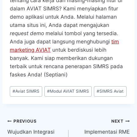
tentang cara kerja dari masing-masing fitur di
dalam AVIAT SIMRS? Kami menyiapkan fitur
demo aplikasi untuk Anda. Melalui halaman
utama situs ini, Anda dapat mengajukan
request demo
melalui tombol yang tersedia.
Anda juga dapat langsung menghubungi
tim
marketing AVIAT
untuk berdiskusi lebih
banyak. Kami siap memberikan dukungan
terbaik untuk rencana penerapan SIMRS pada
faskes Anda! (Septiani)
Post
#
Aviat SIMRS
#
Modul AVIAT SIMRS
#
SIMRS Aviat
Tags:
Navigasi
PREVIOUS
NEXT
Wujudkan Integrasi
Implementasi RME
pos