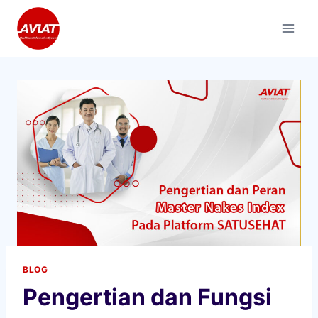
Skip
to
content
BLOG
Pengertian dan Fungsi