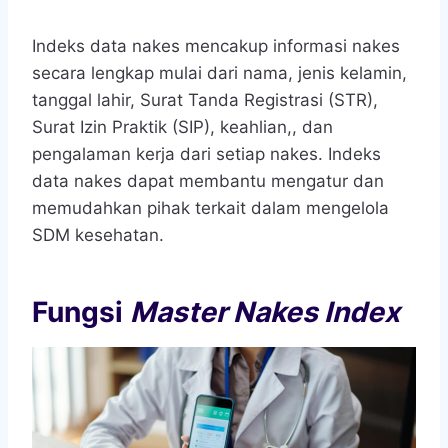
Indeks data nakes mencakup informasi nakes
secara lengkap mulai dari nama, jenis kelamin,
tanggal lahir, Surat Tanda Registrasi (STR),
Surat Izin Praktik (SIP), keahlian,, dan
pengalaman kerja dari setiap nakes. Indeks
data nakes dapat membantu mengatur dan
memudahkan pihak terkait dalam mengelola
SDM kesehatan.
Fungsi
Master Nakes Index