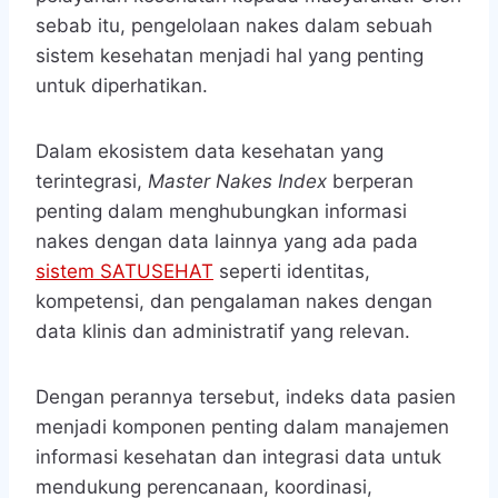
sebab itu, pengelolaan nakes dalam sebuah
sistem kesehatan menjadi hal yang penting
untuk diperhatikan.
Dalam ekosistem data kesehatan yang
terintegrasi,
Master Nakes Index
berperan
penting dalam menghubungkan informasi
nakes dengan data lainnya yang ada pada
sistem SATUSEHAT
seperti identitas,
kompetensi, dan pengalaman nakes dengan
data klinis dan administratif yang relevan.
Dengan perannya tersebut, indeks data pasien
menjadi komponen penting dalam manajemen
informasi kesehatan dan integrasi data untuk
mendukung perencanaan, koordinasi,