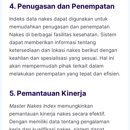
4
.
Penugasan dan Penempatan
Indeks data nakes dapat digunakan untuk
memudahkan penugasan dan penempatan
Nakes di berbagai fasilitas kesehatan. Sistem
dapat memberikan informasi tentang
ketersediaan dan lokasi nakes berikut dengan
keahlian dan spesialisasi yang sesuai. Hal ini
akan mempermudah pihak terkait dalam
melakukan penempatan yang tepat dan efisien.
5.
Pemantauan Kinerja
Master Nakes Index
memungkinkan
pemantauan kinerja nakes secara efektif.
Dengan memiliki data tentang pengalaman
kerja dan kualifikasi nakes, sistem dapat