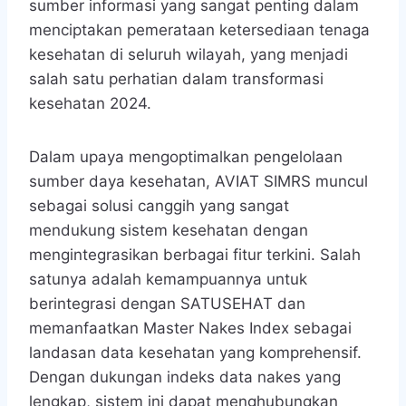
sumber informasi yang sangat penting dalam
menciptakan pemerataan ketersediaan tenaga
kesehatan di seluruh wilayah, yang menjadi
salah satu perhatian dalam transformasi
kesehatan 2024.
Dalam upaya mengoptimalkan pengelolaan
sumber daya kesehatan, AVIAT SIMRS muncul
sebagai solusi canggih yang sangat
mendukung sistem kesehatan dengan
mengintegrasikan berbagai fitur terkini. Salah
satunya adalah kemampuannya untuk
berintegrasi dengan SATUSEHAT dan
memanfaatkan Master Nakes Index sebagai
landasan data kesehatan yang komprehensif.
Dengan dukungan indeks data nakes yang
lengkap, sistem ini dapat menghubungkan