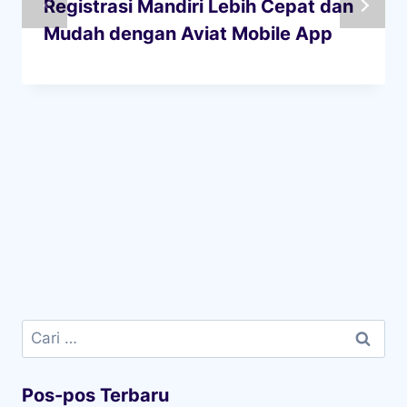
Registrasi Mandiri Lebih Cepat dan
Mudah dengan Aviat Mobile App
Cari
untuk:
Pos-pos Terbaru