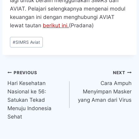
lagi untuk beralih menggunakan SIMRS dari
AVIAT. Pelajari selengkapnya mengenai modul
keuangan ini dengan menghubungi AVIAT
lewat tautan
berikut ini.
(Pradana)
Post
#
SIMRS Aviat
Tags:
Navigasi
PREVIOUS
NEXT
Hari Kesehatan
Cara Ampuh
pos
Nasional ke 56:
Menyimpan Masker
Satukan Tekad
yang Aman dari Virus
Menuju Indonesia
Sehat