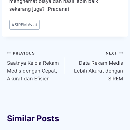
menghemat biaya dan hasil lebih baik
sekarang juga? (Pradana)
Post
#
SIREM Aviat
Tags:
Navigasi
PREVIOUS
NEXT
Saatnya Kelola Rekam
Data Rekam Medis
pos
Medis dengan Cepat,
Lebih Akurat dengan
Akurat dan Efisien
SIREM
Similar Posts