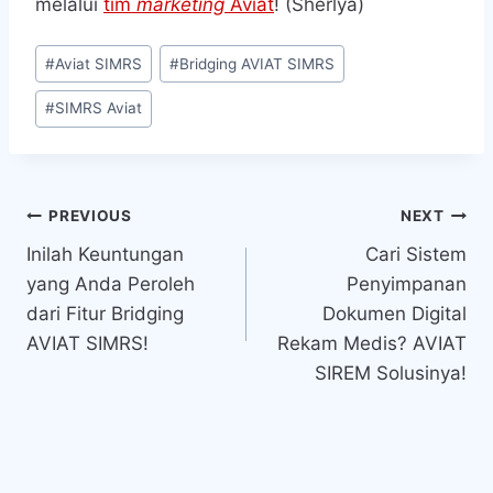
melalui
tim
marketing
Aviat
! (Sherlya)
Post
#
Aviat SIMRS
#
Bridging AVIAT SIMRS
Tags:
#
SIMRS Aviat
Navigasi
PREVIOUS
NEXT
Inilah Keuntungan
Cari Sistem
pos
yang Anda Peroleh
Penyimpanan
dari Fitur Bridging
Dokumen Digital
AVIAT SIMRS!
Rekam Medis? AVIAT
SIREM Solusinya!