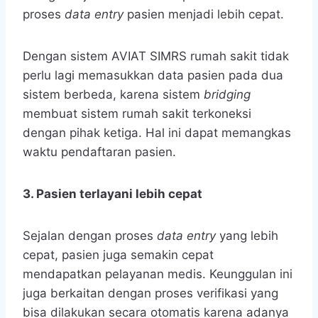
proses
data entry
pasien menjadi lebih cepat.
Dengan sistem AVIAT SIMRS rumah sakit tidak
perlu lagi memasukkan data pasien pada dua
sistem berbeda, karena sistem
bridging
membuat sistem rumah sakit terkoneksi
dengan pihak ketiga. Hal ini dapat memangkas
waktu pendaftaran pasien.
3. Pasien terlayani lebih cepat
Sejalan dengan proses
data entry
yang lebih
cepat, pasien juga semakin cepat
mendapatkan pelayanan medis. Keunggulan ini
juga berkaitan dengan proses verifikasi yang
bisa dilakukan secara otomatis karena adanya