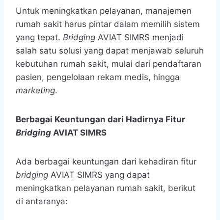
Untuk meningkatkan pelayanan, manajemen
rumah sakit harus pintar dalam memilih sistem
yang tepat.
Bridging
AVIAT SIMRS menjadi
salah satu solusi yang dapat menjawab seluruh
kebutuhan rumah sakit, mulai dari pendaftaran
pasien, pengelolaan rekam medis, hingga
marketing
.
Berbagai Keuntungan dari Hadirnya Fitur
Bridging
AVIAT SIMRS
Ada berbagai keuntungan dari kehadiran fitur
bridging
AVIAT SIMRS yang dapat
meningkatkan pelayanan rumah sakit, berikut
di antaranya: