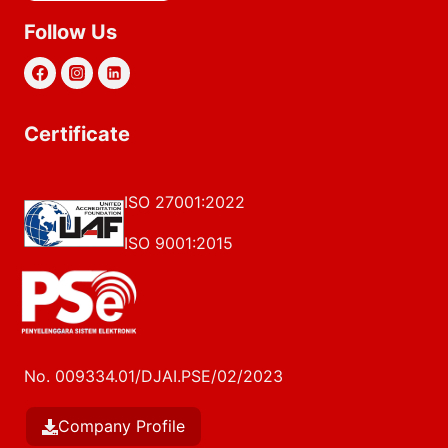
Follow Us
Certificate
ISO 27001:2022
ISO 9001:2015
No. 009334.01/DJAI.PSE/02/2023
Company Profile