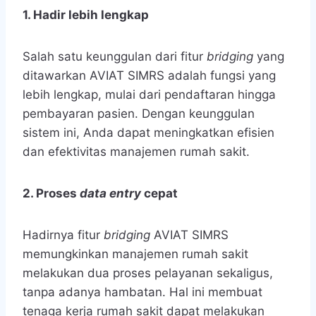
1. Hadir lebih lengkap
Salah satu keunggulan dari fitur
bridging
yang
ditawarkan AVIAT SIMRS adalah fungsi yang
lebih lengkap, mulai dari pendaftaran hingga
pembayaran pasien. Dengan keunggulan
sistem ini, Anda dapat meningkatkan efisien
dan efektivitas manajemen rumah sakit.
2. Proses
data entry
cepat
Hadirnya fitur
bridging
AVIAT SIMRS
memungkinkan manajemen rumah sakit
melakukan dua proses pelayanan sekaligus,
tanpa adanya hambatan. Hal ini membuat
tenaga kerja rumah sakit dapat melakukan