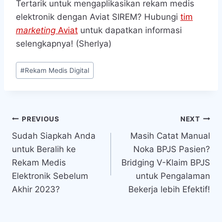
Tertarik untuk mengaplikasikan rekam medis
elektronik dengan Aviat SIREM? Hubungi
tim
marketing
Aviat
untuk dapatkan informasi
selengkapnya! (Sherlya)
Post
#
Rekam Medis Digital
Tags:
Navigasi
PREVIOUS
NEXT
Sudah Siapkah Anda
Masih Catat Manual
pos
untuk Beralih ke
Noka BPJS Pasien?
Rekam Medis
Bridging V-Klaim BPJS
Elektronik Sebelum
untuk Pengalaman
Akhir 2023?
Bekerja lebih Efektif!