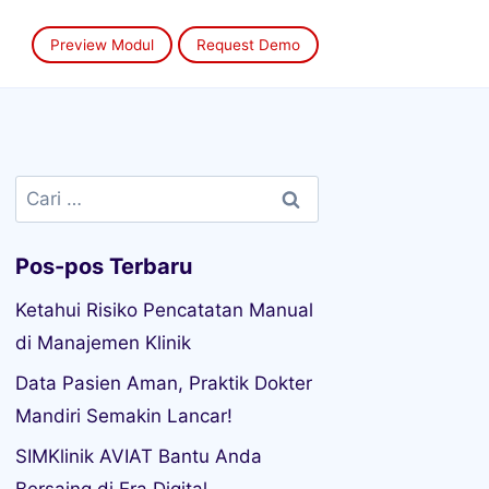
Preview Modul
Request Demo
Cari
untuk:
Pos-pos Terbaru
Ketahui Risiko Pencatatan Manual
di Manajemen Klinik
Data Pasien Aman, Praktik Dokter
Mandiri Semakin Lancar!
SIMKlinik AVIAT Bantu Anda
Bersaing di Era Digital