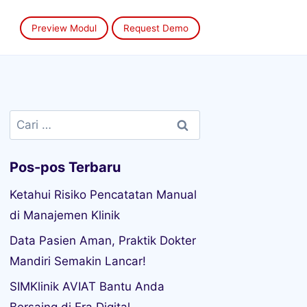
Preview Modul
Request Demo
Cari
untuk:
Pos-pos Terbaru
Ketahui Risiko Pencatatan Manual
di Manajemen Klinik
Data Pasien Aman, Praktik Dokter
Mandiri Semakin Lancar!
SIMKlinik AVIAT Bantu Anda
Bersaing di Era Digital