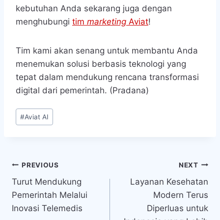
kebutuhan Anda sekarang juga dengan
menghubungi
tim
marketing
Aviat
!
Tim kami akan senang untuk membantu Anda
menemukan solusi berbasis teknologi yang
tepat dalam mendukung rencana transformasi
digital dari pemerintah. (Pradana)
Post
#
Aviat AI
Tags:
Navigasi
PREVIOUS
NEXT
Turut Mendukung
Layanan Kesehatan
pos
Pemerintah Melalui
Modern Terus
Inovasi Telemedis
Diperluas untuk