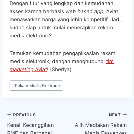
Dengan fitur yang lengkap dan kemudahan
akses karena berbasis
web based app
, Aviat
menawarkan harga yang lebih kompetitif. Jadi,
sudah siap untuk mulai menerapkan rekam
medis elektronik?
Temukan kemudahan pengaplikasian rekam
medis elektronik, dengan menghubungi
tim
marketing
Aviat
! (Sherlya)
Post
#
Rekam Medis Elektronik
Tags:
Navigasi
PREVIOUS
NEXT
Kenali Kecanggihan
Alih Mediakan Rekam
pos
RME dan Berbagai
Medis Fasyankes