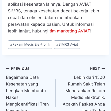
aplikasi kesehatan lainnya. Dengan AVIAT
SIMRS, tenaga kesehatan dapat bekerja lebih
cepat dan efisien dalam memberikan
perawatan kepada pasien. Untuk informasi
lebih lanjut, hubungi
tim marketing AVIAT
!
Post
#
Rekam Medis Elektronik
#
SIMRS Aviat
Tags:
Navigasi
PREVIOUS
NEXT
Bagaimana Data
Lebih dari 1500
pos
Kesehatan yang
Rumah Sakit Telah
Lengkap Membantu
Menerapkan Rekam
Nakes
Medis Elektronik.
Mengidentifikasi Tren
Apakah Faskes Anda
Kesehatan
Juga Sudah