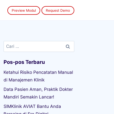
Preview Modul
Request Demo
Cari
untuk:
Pos-pos Terbaru
Ketahui Risiko Pencatatan Manual
di Manajemen Klinik
Data Pasien Aman, Praktik Dokter
Mandiri Semakin Lancar!
SIMKlinik AVIAT Bantu Anda
Bersaing di Era Digital